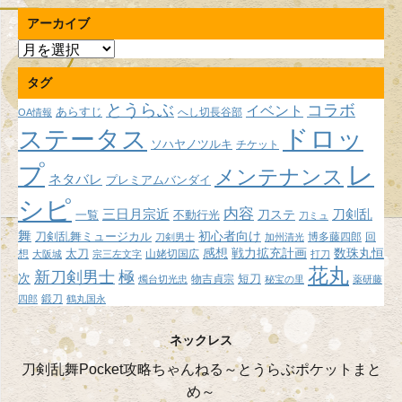
アーカイブ
ア
ー
タグ
カ
イ
とうらぶ
コラボ
イベント
あらすじ
へし切長谷部
OA情報
ブ
ドロッ
ステータス
ソハヤノツルキ
チケット
プ
レ
メンテナンス
ネタバレ
プレミアムバンダイ
シピ
内容
三日月宗近
刀ステ
刀剣乱
不動行光
一覧
刀ミュ
舞
初心者向け
刀剣乱舞ミュージカル
博多藤四郎
回
刀剣男士
加州清光
感想
戦力拡充計画
数珠丸恒
想
太刀
山姥切国広
大阪城
宗三左文字
打刀
花丸
新刀剣男士
極
次
短刀
物吉貞宗
燭台切光忠
秘宝の里
薬研藤
鍛刀
四郎
鶴丸国永
ネックレス
刀剣乱舞Pocket攻略ちゃんねる～とうらぶポケットまと
め～