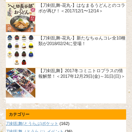
【刀剣乱舞-花丸-】はなまるうどんとのコラ
ボが再び！＜2017/12/1〜12/14＞
【刀剣乱舞-花丸-】新たなちゅんコレ全10種
類が2018/02/24に登場！
【刀剣乱舞】2017冬コミニトロプラスの情
報解禁！＜2017年12月29日(金)～31日(日)＞
カテゴリー
刀剣乱舞(とうらぶ)ポケット
(162)
刀剣乱舞（とうらぶ）イベント
(36)