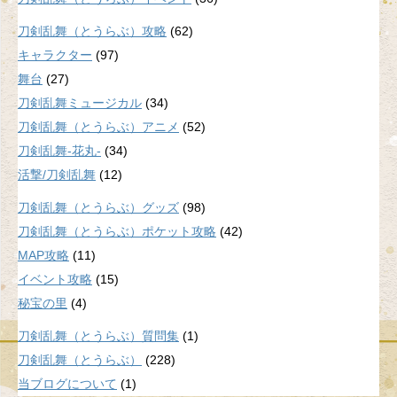
刀剣乱舞（とうらぶ）攻略
(62)
キャラクター
(97)
舞台
(27)
刀剣乱舞ミュージカル
(34)
刀剣乱舞（とうらぶ）アニメ
(52)
刀剣乱舞-花丸-
(34)
活撃/刀剣乱舞
(12)
刀剣乱舞（とうらぶ）グッズ
(98)
刀剣乱舞（とうらぶ）ポケット攻略
(42)
MAP攻略
(11)
イベント攻略
(15)
秘宝の里
(4)
刀剣乱舞（とうらぶ）質問集
(1)
刀剣乱舞（とうらぶ）
(228)
当ブログについて
(1)