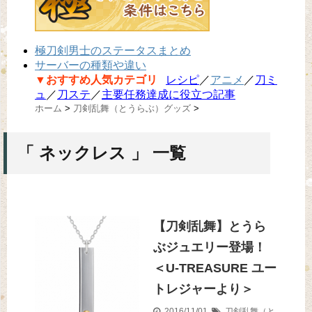
極刀剣男士のステータスまとめ
サーバーの種類や違い
▼おすすめ人気カテゴリ
レシピ
／
アニメ
／
刀ミ
ュ
／
刀ステ
／
主要任務達成に役立つ記事
ホーム
>
刀剣乱舞（とうらぶ）グッズ
>
「 ネックレス 」 一覧
【刀剣乱舞】とうら
ぶジュエリー登場！
＜U-TREASURE ユー
トレジャーより＞
2016/11/01
刀剣乱舞（と