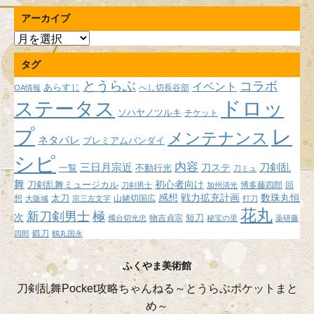
アーカイブ
ア
ー
タグ
カ
イ
とうらぶ
コラボ
イベント
あらすじ
へし切長谷部
OA情報
ブ
ドロッ
ステータス
ソハヤノツルキ
チケット
プ
レ
メンテナンス
ネタバレ
プレミアムバンダイ
シピ
内容
三日月宗近
刀ステ
刀剣乱
不動行光
一覧
刀ミュ
舞
初心者向け
刀剣乱舞ミュージカル
博多藤四郎
回
刀剣男士
加州清光
感想
戦力拡充計画
数珠丸恒
想
太刀
山姥切国広
大阪城
宗三左文字
打刀
花丸
新刀剣男士
極
次
短刀
物吉貞宗
燭台切光忠
秘宝の里
薬研藤
鍛刀
四郎
鶴丸国永
ふくやま美術館
刀剣乱舞Pocket攻略ちゃんねる～とうらぶポケットまと
め～