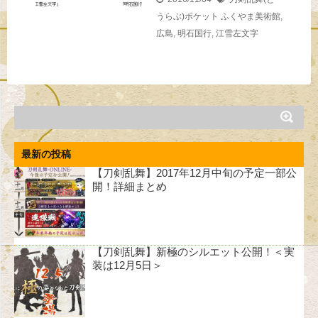
うらぶ)ポケット
ふくやま美術館
,
広島
,
明石国行
,
江雪左文字
最新の投稿
【刀剣乱舞】2017年12月中旬の予定一部公
開！詳細まとめ
【刀剣乱舞】新極のシルエット公開！＜実
装は12月5日＞