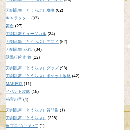
刀剣乱舞（とうらぶ）攻略
(62)
キャラクター
(97)
舞台
(27)
刀剣乱舞ミュージカル
(34)
刀剣乱舞（とうらぶ）アニメ
(52)
刀剣乱舞-花丸-
(34)
活撃/刀剣乱舞
(12)
刀剣乱舞（とうらぶ）グッズ
(98)
刀剣乱舞（とうらぶ）ポケット攻略
(42)
MAP攻略
(11)
イベント攻略
(15)
秘宝の里
(4)
刀剣乱舞（とうらぶ）質問集
(1)
刀剣乱舞（とうらぶ）
(228)
当ブログについて
(1)