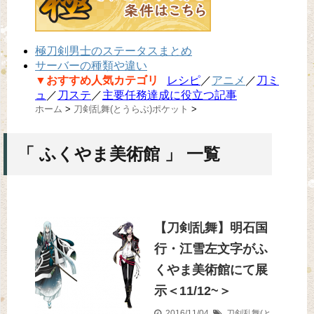
極刀剣男士のステータスまとめ
サーバーの種類や違い
▼おすすめ人気カテゴリ
レシピ
／
アニメ
／
刀ミ
ュ
／
刀ステ
／
主要任務達成に役立つ記事
ホーム
>
刀剣乱舞(とうらぶ)ポケット
>
「 ふくやま美術館 」 一覧
【刀剣乱舞】明石国
行・江雪左文字がふ
くやま美術館にて展
示＜11/12~＞
2016/11/04
刀剣乱舞(と