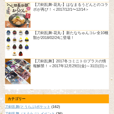
【刀剣乱舞-花丸-】はなまるうどんとのコラ
ボが再び！＜2017/12/1〜12/14＞
【刀剣乱舞-花丸-】新たなちゅんコレ全10種
類が2018/02/24に登場！
【刀剣乱舞】2017冬コミニトロプラスの情
報解禁！＜2017年12月29日(金)～31日(日)＞
カテゴリー
刀剣乱舞(とうらぶ)ポケット
(162)
刀剣乱舞（とうらぶ）イベント
(36)