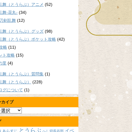
乱舞（とうらぶ）アニメ
(52)
乱舞-花丸-
(34)
/刀剣乱舞
(12)
乱舞（とうらぶ）グッズ
(98)
乱舞（とうらぶ）ポケット攻略
(42)
P攻略
(11)
ント攻略
(15)
の里
(4)
乱舞（とうらぶ）質問集
(1)
乱舞（とうらぶ）
(228)
ログについて
(1)
ーカイブ
グ
とうらぶ
イベ
あらすじ
へし切長谷部
報