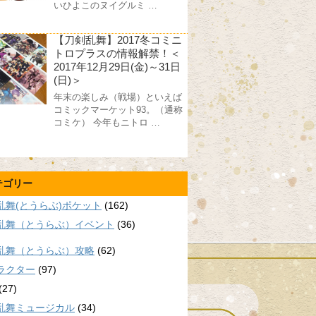
いひよこのヌイグルミ …
【刀剣乱舞】2017冬コミニ
トロプラスの情報解禁！＜
2017年12月29日(金)～31日
(日)＞
年末の楽しみ（戦場）といえば
コミックマーケット93。（通称
コミケ） 今年もニトロ …
テゴリー
乱舞(とうらぶ)ポケット
(162)
乱舞（とうらぶ）イベント
(36)
乱舞（とうらぶ）攻略
(62)
ラクター
(97)
(27)
乱舞ミュージカル
(34)