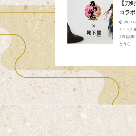
【刀剣
コラボ
2017/0
とうらぶ
刀剣乱舞-
とうら …