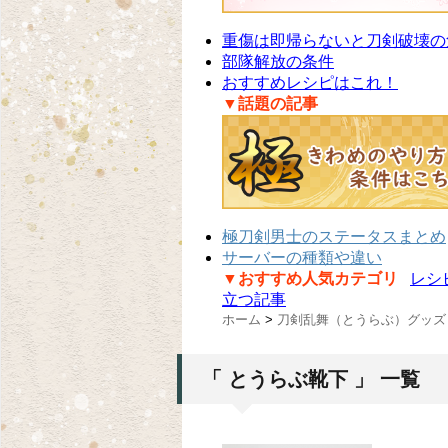
重傷は即帰らないと刀剣破壊の
部隊解放の条件
おすすめレシピはこれ！
▼話題の記事
極刀剣男士のステータスまとめ
サーバーの種類や違い
▼おすすめ人気カテゴリ
レシ
立つ記事
ホーム
>
刀剣乱舞（とうらぶ）グッズ
「 とうらぶ靴下 」 一覧