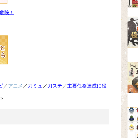
危険！
ピ
／
アニメ
／
刀ミュ
／
刀ステ
／
主要任務達成に役
>