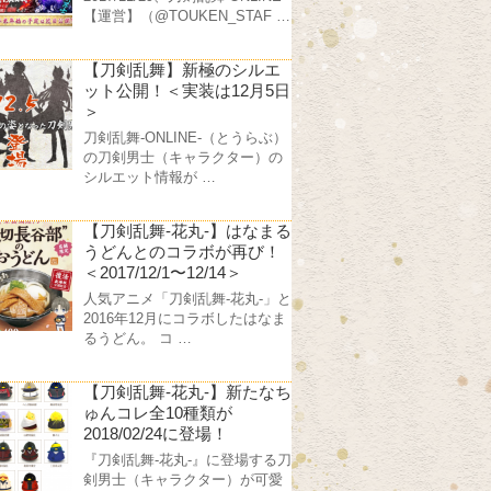
【運営】（@TOUKEN_STAF …
【刀剣乱舞】新極のシルエ
ット公開！＜実装は12月5日
＞
刀剣乱舞-ONLINE-（とうらぶ）
の刀剣男士（キャラクター）の
シルエット情報が …
【刀剣乱舞-花丸-】はなまる
うどんとのコラボが再び！
＜2017/12/1〜12/14＞
人気アニメ「刀剣乱舞-花丸-」と
2016年12月にコラボしたはなま
るうどん。 コ …
【刀剣乱舞-花丸-】新たなち
ゅんコレ全10種類が
2018/02/24に登場！
『刀剣乱舞-花丸-』に登場する刀
剣男士（キャラクター）が可愛