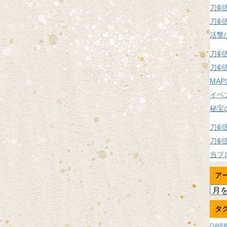
刀剣
刀剣
活撃
刀剣
刀剣
MA
イベ
秘宝
刀剣
刀剣
当ブ
ア
ア
ー
タ
カ
イ
OA情