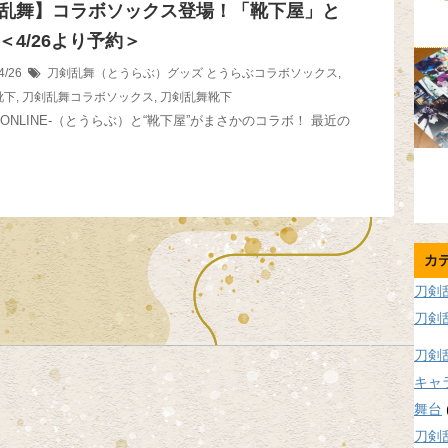
乱舞】コラボソックス登場！「靴下屋」と
＜4/26より予約＞
4/26
刀剣乱舞（とうらぶ）グッズ
とうらぶコラボソックス
,
靴下
,
刀剣乱舞コラボソックス
,
刀剣乱舞靴下
ONLINE-（とうらぶ）と“靴下屋”がまさかのコラボ！ 最近の
カ
刀剣
刀剣
刀剣
キャ
舞台
刀剣