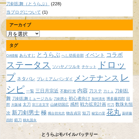
刀剣乱舞（とうらぶ）
(228)
当ブログについて
(1)
アーカイブ
ア
ー
タグ
カ
イ
とうらぶ
コラボ
イベント
あらすじ
へし切長谷部
OA情報
ブ
ドロッ
ステータス
ソハヤノツルキ
チケット
プ
レ
メンテナンス
ネタバレ
プレミアムバンダイ
シピ
内容
三日月宗近
刀ステ
刀剣乱
不動行光
一覧
刀ミュ
舞
初心者向け
刀剣乱舞ミュージカル
博多藤四郎
回
刀剣男士
加州清光
感想
戦力拡充計画
数珠丸恒
想
太刀
山姥切国広
大阪城
宗三左文字
打刀
花丸
新刀剣男士
極
次
短刀
物吉貞宗
燭台切光忠
秘宝の里
薬研藤
鍛刀
四郎
鶴丸国永
とうらぶモバイルバッテリー