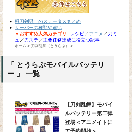
極刀剣男士のステータスまとめ
サーバーの種類や違い
▼おすすめ人気カテゴリ
レシピ
／
アニメ
／
刀ミ
ュ
／
刀ステ
／
主要任務達成に役立つ記事
ホーム
>
刀剣乱舞（とうらぶ）
>
「 とうらぶモバイルバッテリ
ー 」 一覧
【刀剣乱舞】モバイ
ルバッテリー第二弾
登場＜アニメイトに
て予約開始＞