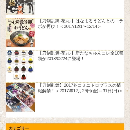
【刀剣乱舞-花丸-】はなまるうどんとのコラ
ボが再び！＜2017/12/1〜12/14＞
【刀剣乱舞-花丸-】新たなちゅんコレ全10種
類が2018/02/24に登場！
【刀剣乱舞】2017冬コミニトロプラスの情
報解禁！＜2017年12月29日(金)～31日(日)＞
カテゴリー