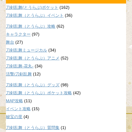
刀剣乱舞(とうらぶ)ポケット
(162)
刀剣乱舞（とうらぶ）イベント
(36)
刀剣乱舞（とうらぶ）攻略
(62)
キャラクター
(97)
舞台
(27)
刀剣乱舞ミュージカル
(34)
刀剣乱舞（とうらぶ）アニメ
(52)
刀剣乱舞-花丸-
(34)
活撃/刀剣乱舞
(12)
刀剣乱舞（とうらぶ）グッズ
(98)
刀剣乱舞（とうらぶ）ポケット攻略
(42)
MAP攻略
(11)
イベント攻略
(15)
秘宝の里
(4)
刀剣乱舞（とうらぶ）質問集
(1)