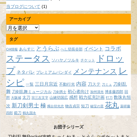
当ブログについて
(1)
アーカイブ
ア
ー
タグ
カ
イ
とうらぶ
コラボ
イベント
あらすじ
へし切長谷部
OA情報
ブ
ドロッ
ステータス
ソハヤノツルキ
チケット
プ
レ
メンテナンス
ネタバレ
プレミアムバンダイ
シピ
内容
三日月宗近
刀ステ
刀剣乱
不動行光
一覧
刀ミュ
舞
初心者向け
刀剣乱舞ミュージカル
博多藤四郎
回
刀剣男士
加州清光
感想
戦力拡充計画
数珠丸恒
想
太刀
山姥切国広
大阪城
宗三左文字
打刀
花丸
新刀剣男士
極
次
短刀
物吉貞宗
燭台切光忠
秘宝の里
薬研藤
鍛刀
四郎
鶴丸国永
お団子シリーズ
刀剣乱舞Pocket攻略ちゃんねる～とうらぶポケットまと