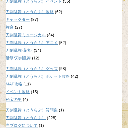
刀剣乱舞（とうらぶ）イベント
(36)
刀剣乱舞（とうらぶ）攻略
(62)
キャラクター
(97)
舞台
(27)
刀剣乱舞ミュージカル
(34)
刀剣乱舞（とうらぶ）アニメ
(52)
刀剣乱舞-花丸-
(34)
活撃/刀剣乱舞
(12)
刀剣乱舞（とうらぶ）グッズ
(98)
刀剣乱舞（とうらぶ）ポケット攻略
(42)
MAP攻略
(11)
イベント攻略
(15)
秘宝の里
(4)
刀剣乱舞（とうらぶ）質問集
(1)
刀剣乱舞（とうらぶ）
(228)
当ブログについて
(1)