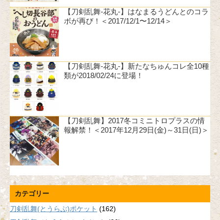
【刀剣乱舞-花丸-】はなまるうどんとのコラ
ボが再び！＜2017/12/1〜12/14＞
【刀剣乱舞-花丸-】新たなちゅんコレ全10種
類が2018/02/24に登場！
【刀剣乱舞】2017冬コミニトロプラスの情
報解禁！＜2017年12月29日(金)～31日(日)＞
カテゴリー
刀剣乱舞(とうらぶ)ポケット
(162)