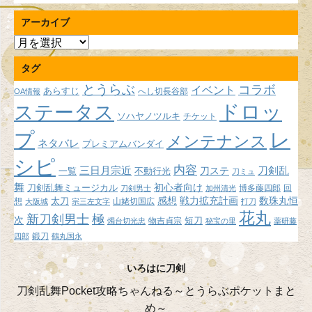
アーカイブ
ア
ー
タグ
カ
イ
とうらぶ
コラボ
イベント
あらすじ
へし切長谷部
OA情報
ブ
ドロッ
ステータス
ソハヤノツルキ
チケット
プ
レ
メンテナンス
ネタバレ
プレミアムバンダイ
シピ
内容
三日月宗近
刀ステ
刀剣乱
不動行光
一覧
刀ミュ
舞
初心者向け
刀剣乱舞ミュージカル
博多藤四郎
回
刀剣男士
加州清光
感想
戦力拡充計画
数珠丸恒
想
太刀
山姥切国広
大阪城
宗三左文字
打刀
花丸
新刀剣男士
極
次
短刀
物吉貞宗
燭台切光忠
秘宝の里
薬研藤
鍛刀
四郎
鶴丸国永
いろはに刀剣
刀剣乱舞Pocket攻略ちゃんねる～とうらぶポケットまと
め～