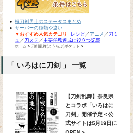
極刀剣男士のステータスまとめ
サーバーの種類や違い
▼おすすめ人気カテゴリ
レシピ
／
アニメ
／
刀ミ
ュ
／
刀ステ
／
主要任務達成に役立つ記事
ホーム
>
刀剣乱舞(とうらぶ)ポケット
>
「 いろはに刀剣 」 一覧
【刀剣乱舞】奈良県
とコラボ「いろはに
刀剣」開催予定＜公
式サイトは5月19日に
OPEN＞