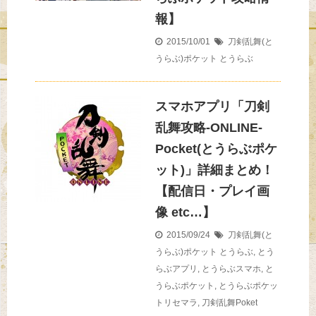
報】
2015/10/01
刀剣乱舞(と
うらぶ)ポケット
とうらぶ
スマホアプリ「刀剣
乱舞攻略-ONLINE-
Pocket(とうらぶポケ
ット)」詳細まとめ！
【配信日・プレイ画
像 etc…】
2015/09/24
刀剣乱舞(と
うらぶ)ポケット
とうらぶ
,
とう
らぶアプリ
,
とうらぶスマホ
,
と
うらぶポケット
,
とうらぶポケッ
トリセマラ
,
刀剣乱舞Poket