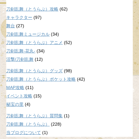
刀剣乱舞（とうらぶ）攻略
(62)
キャラクター
(97)
舞台
(27)
刀剣乱舞ミュージカル
(34)
刀剣乱舞（とうらぶ）アニメ
(52)
刀剣乱舞-花丸-
(34)
活撃/刀剣乱舞
(12)
刀剣乱舞（とうらぶ）グッズ
(98)
刀剣乱舞（とうらぶ）ポケット攻略
(42)
MAP攻略
(11)
イベント攻略
(15)
秘宝の里
(4)
刀剣乱舞（とうらぶ）質問集
(1)
刀剣乱舞（とうらぶ）
(228)
当ブログについて
(1)