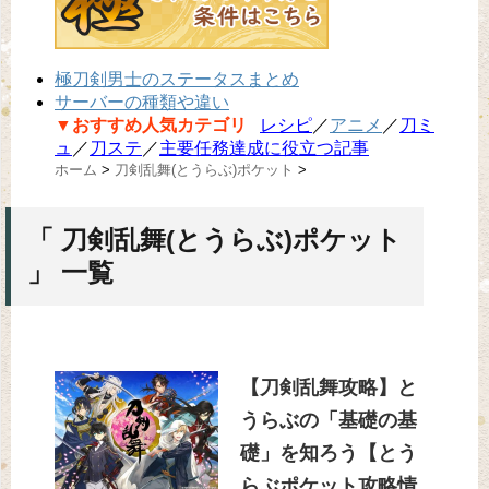
極刀剣男士のステータスまとめ
サーバーの種類や違い
▼おすすめ人気カテゴリ
レシピ
／
アニメ
／
刀ミ
ュ
／
刀ステ
／
主要任務達成に役立つ記事
ホーム
>
刀剣乱舞(とうらぶ)ポケット
>
「 刀剣乱舞(とうらぶ)ポケット
」 一覧
【刀剣乱舞攻略】と
うらぶの「基礎の基
礎」を知ろう【とう
らぶポケット攻略情