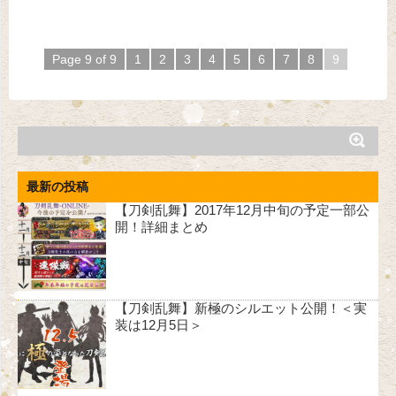
Page 9 of 9
1
2
3
4
5
6
7
8
9
最新の投稿
【刀剣乱舞】2017年12月中旬の予定一部公
開！詳細まとめ
【刀剣乱舞】新極のシルエット公開！＜実
装は12月5日＞