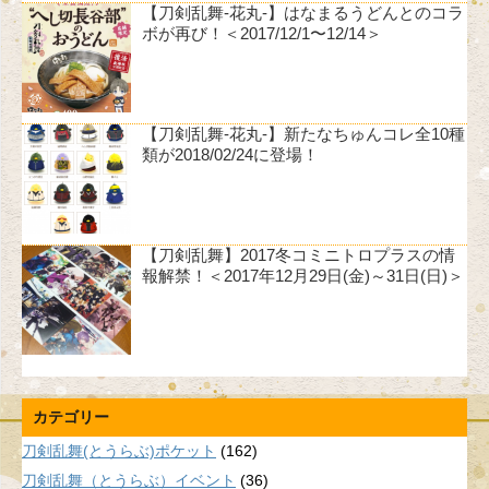
【刀剣乱舞-花丸-】はなまるうどんとのコラ
ボが再び！＜2017/12/1〜12/14＞
【刀剣乱舞-花丸-】新たなちゅんコレ全10種
類が2018/02/24に登場！
【刀剣乱舞】2017冬コミニトロプラスの情
報解禁！＜2017年12月29日(金)～31日(日)＞
カテゴリー
刀剣乱舞(とうらぶ)ポケット
(162)
刀剣乱舞（とうらぶ）イベント
(36)