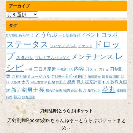
アーカイブ
ア
ー
タグ
カ
イ
とうらぶ
コラボ
イベント
あらすじ
へし切長谷部
OA情報
ブ
ドロッ
ステータス
ソハヤノツルキ
チケット
プ
レ
メンテナンス
ネタバレ
プレミアムバンダイ
シピ
内容
三日月宗近
刀ステ
刀剣乱
不動行光
一覧
刀ミュ
舞
初心者向け
刀剣乱舞ミュージカル
博多藤四郎
回
刀剣男士
加州清光
感想
戦力拡充計画
数珠丸恒
想
太刀
山姥切国広
大阪城
宗三左文字
打刀
花丸
新刀剣男士
極
次
短刀
物吉貞宗
燭台切光忠
秘宝の里
薬研藤
鍛刀
四郎
鶴丸国永
刀剣乱舞(とうらぶ)ポケット
刀剣乱舞Pocket攻略ちゃんねる～とうらぶポケットまと
め～