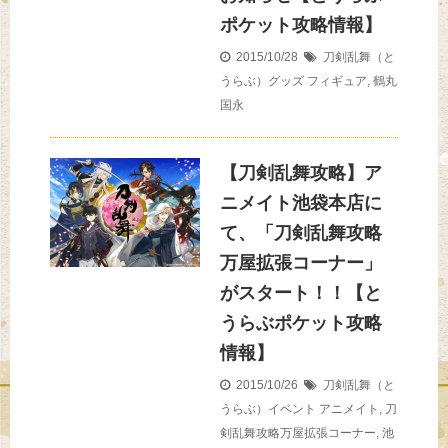
ポケット攻略情報】
2015/10/28
刀剣乱舞（と
うらぶ）グッズ
フィギュア
,
鶴丸
国永
【刀剣乱舞攻略】ア
ニメイト池袋本店に
て、「刀剣乱舞攻略
万屋拡張コーナー」
がスタート！！【と
うらぶポケット攻略
情報】
2015/10/26
刀剣乱舞（と
うらぶ）イベント
アニメイト
,
刀
剣乱舞攻略万屋拡張コーナー
,
池