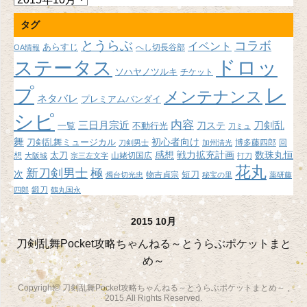
ー
タグ
カ
イ
とうらぶ
コラボ
イベント
あらすじ
へし切長谷部
OA情報
ブ
ドロッ
ステータス
ソハヤノツルキ
チケット
プ
レ
メンテナンス
ネタバレ
プレミアムバンダイ
シピ
内容
三日月宗近
刀ステ
刀剣乱
不動行光
一覧
刀ミュ
舞
初心者向け
刀剣乱舞ミュージカル
博多藤四郎
回
刀剣男士
加州清光
感想
戦力拡充計画
数珠丸恒
想
太刀
山姥切国広
大阪城
宗三左文字
打刀
花丸
新刀剣男士
極
次
短刀
物吉貞宗
燭台切光忠
秘宝の里
薬研藤
鍛刀
四郎
鶴丸国永
2015 10月
刀剣乱舞Pocket攻略ちゃんねる～とうらぶポケットまと
め～
Copyright© 刀剣乱舞Pocket攻略ちゃんねる～とうらぶポケットまとめ～ ,
2015 All Rights Reserved.