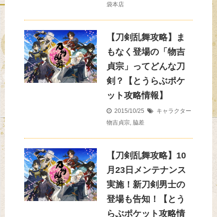
袋本店
【刀剣乱舞攻略】ま
もなく登場の「物吉
貞宗」ってどんな刀
剣？【とうらぶポケ
ット攻略情報】
2015/10/25
キャラクター
物吉貞宗
,
脇差
【刀剣乱舞攻略】10
月23日メンテナンス
実施！新刀剣男士の
登場も告知！【とう
らぶポケット攻略情