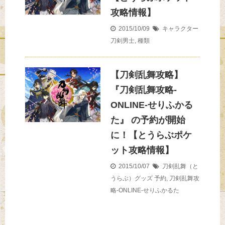
攻略情報】
2015/10/09
キャラクター
刀剣男士
,
種類
【刀剣乱舞攻略】
『刀剣乱舞攻略-
ONLINE-せりふかる
た』 の予約が開始
に！【とうらぶポケ
ット攻略情報】
2015/10/07
刀剣乱舞（と
うらぶ）グッズ
予約
,
刀剣乱舞攻
略-ONLINE-せりふかるた