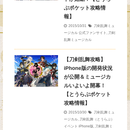
ぶポケット攻略情
報】
2015/10/31
刀剣乱舞ミュ
ージカル
公式ファンサイト
,
刀剣
乱舞ミュージカル
【刀剣乱舞攻略】
iPhone版の開発状況
が公開＆ミュージカ
ルいよいよ開幕！
【とうらぶポケット
攻略情報】
2015/10/30
刀剣乱舞ミュ
ージカル
,
刀剣乱舞（とうらぶ）
イベント
iPhone版
,
刀剣乱舞ミ