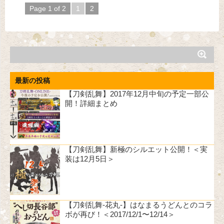
Page 1 of 2
1
2
最新の投稿
【刀剣乱舞】2017年12月中旬の予定一部公
開！詳細まとめ
【刀剣乱舞】新極のシルエット公開！＜実
装は12月5日＞
【刀剣乱舞-花丸-】はなまるうどんとのコラ
ボが再び！＜2017/12/1〜12/14＞