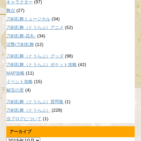
キャラクター
(97)
舞台
(27)
刀剣乱舞ミュージカル
(34)
刀剣乱舞（とうらぶ）アニメ
(52)
刀剣乱舞-花丸-
(34)
活撃/刀剣乱舞
(12)
刀剣乱舞（とうらぶ）グッズ
(98)
刀剣乱舞（とうらぶ）ポケット攻略
(42)
MAP攻略
(11)
イベント攻略
(15)
秘宝の里
(4)
刀剣乱舞（とうらぶ）質問集
(1)
刀剣乱舞（とうらぶ）
(228)
当ブログについて
(1)
アーカイブ
ア