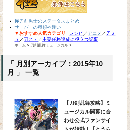
極刀剣男士のステータスまとめ
サーバーの種類や違い
▼おすすめ人気カテゴリ
レシピ
／
アニメ
／
刀ミ
ュ
／
刀ステ
／
主要任務達成に役立つ記事
ホーム
>
刀剣乱舞ミュージカル
>
「 月別アーカイブ：2015年10
月 」 一覧
【刀剣乱舞攻略】ミ
ュージカル開幕に合
わせ公式ファンサイ
トが始動！【とうら