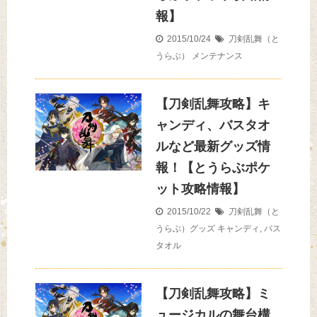
報】
2015/10/24
刀剣乱舞（と
うらぶ）
メンテナンス
【刀剣乱舞攻略】キ
ャンディ、バスタオ
ルなど最新グッズ情
報！【とうらぶポケ
ット攻略情報】
2015/10/22
刀剣乱舞（と
うらぶ）グッズ
キャンディ
,
バス
タオル
【刀剣乱舞攻略】ミ
ュージカルの舞台構