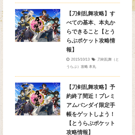
【刀剣乱舞攻略】す
べての基本、本丸か
らできること【とう
らぶポケット攻略情
報】
2015/10/13
刀剣乱舞（と
うらぶ）攻略
本丸
【刀剣乱舞攻略】予
約終了間近！プレミ
アムバンダイ限定手
帳をゲットしよう！
【とうらぶポケット
攻略情報】